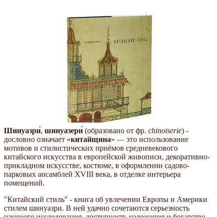
Шинуазри́
,
шинуазери́
(образовано от фр.
chinoiserie
) -
дословно означает
китайщина
— это использование
мотивов и стилистических приёмов средневекового
китайского искусства в европейской живописи, декоративно-
прикладном искусстве, костюме, в оформлении садово-
парковых ансамблей XVIII века, в отделке интерьера
помещений.
"Китайский стиль" - книга об увлечении Европы и Америки
стилем шинуазри. В ней удачно сочетаются серьезность
научного исследования, доступность изложения и богатство