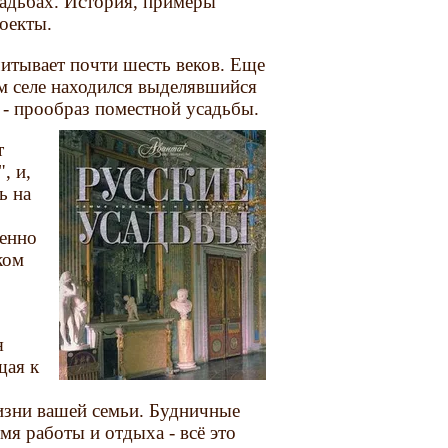
садьбах. История, примеры
оекты.
итывает почти шесть веков. Еще
м селе находился выделявшийся
 - прообраз поместной усадьбы.
т
, и,
ь на
менно
ком
я
щая к
изни вашей семьи. Будничные
мя работы и отдыха - всё это