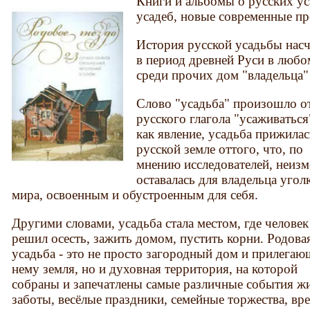
Книги и альбомы о русских у
усадеб, новые современные пр
История русской усадьбы насч
в период древней Руси в любо
среди прочих дом "владельца"
Слово "усадьба" произошло о
русского глагола "усаживаться"
как явление, усадьба прижилас
русской земле оттого, что, по
мнению исследователей, неиз
оставалась для владельца угол
мира, освоенным и обустроенным для себя.
Другими словами, усадьба стала местом, где человек
решил осесть, зажить домом, пустить корни. Родова
усадьба - это не просто загородный дом и прилегаю
нему земля, но и духовная территория, на которой
собраны и запечатлены самые различные события ж
заботы, весёлые праздники, семейные торжества, вре