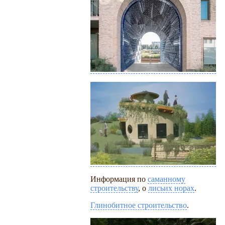
Информация по
саманному
строительству
, о
лисьих норах
.
Глинобитное строительство
.