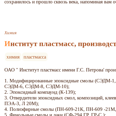
сохранилось и прошло сквозь века, напоминая вам о
Химия
Институт пластмасс, производс
химия
пластмасса
ОАО " Институт пластмасс имени Г.С. Петрова' прои
1. Модифицированные эпоксидные смолы (СЭДМ-1
СЭДМ-6, СЭДМ-8, СЭДМ-10);
2. Эпоксидный компаунд (К-139);
3. Отвердители эпоксидных смол, композиций, клее
ПЭА-3, Л 20М);
4. Полиэфирные смолы (ПН-609-21К, ПН-609 -21М
5. Фенольные смолы и лаки (СФ-294,ГР, ГР-С,);