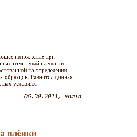
ающее напряжение при
рных изменений пленки от
основанной на определении
их образцов. Равнотолщинная
вных условиях.
06.09.2011
admin
ва плёнки