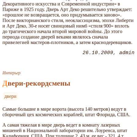
Декоративного искусства и Современной индустрии» в
Париже в 1925 году. Дверь Арт Деко решительно утверждает:
«прошлое не возвращается, оно придумывается заново».
После викторианского стиля, неоклассицизма, эпохи Либерти
и Арт Деко, 30-е носят свинцовый нимб «стиля 900» вплоть
до трагического начала второй мировой войны. До этого
периода создание дверей веками являлось сначала
привелегией мастеров-плотников, а затем краснодеревщиков.
26.10.2009
admin
Интерьер
Двери-рекордсмены
двери
Самые большие в мире ворота (высота 140 метров) ведут в
сборочный цех космических кораблей, штат Флорида, США.
А самая тяжелая в мире дверь ведет в комнату лазерных
мишеней в Национальной лаборатории им. Лоуренса, штат
Калифорния, США. При толщине 2, 43 м, ее вес - 321, 4 т.