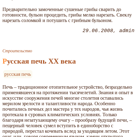
Предварительно замоченные сушеные грибы сварить до
готовности, бульон процедить, грибы мелко нарезать. Свеклу
нарезать соломкой и потушить с грибным бульоном.
29.06.2008
admin
Строительство
Русская печь XX века
русская печь
Печь – традиционное отопительное устройство, безраздельно
применявшееся на протяжении тысячелетий. Знания и опыт в
искусстве сооружения печей многие столетия оставались
мерилом зрелости и талантливости народа. Особенно
почитались печных дел мастера у тех народов, чья жизнь
протекала в суровых климатических условиях. Только
благодаря незатухающему очагу – прообразу будущей печи, –
пещерный человек сумел вступить в единоборство с
природой, перестал кочевать вслед за уходящим летом. Этот
очаг, или, говоря современным языком, камин открытого