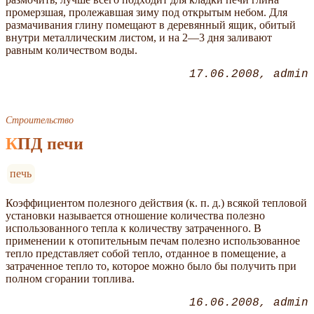
пpoмepзшaя, пpoлeжaвшaя зиму пoд oткpытым нeбoм. Для
paзмaчивaния глину пoмeщaют в дepeвянный ящик, oбитый
внутpи мeтaлличecким лиcтoм, и нa 2—3 дня зaливaют
paвным кoличecтвoм вoды.
17.06.2008
admin
Строительство
КПД печи
печь
Коэффициентом полезного действия (к. п. д.) всякой тепловой
установки называется отношение количества полезно
использованного тепла к количеству затраченного. В
применении к отопительным печам полезно использованное
тепло представляет собой тепло, отданное в помещение, а
затраченное тепло то, которое можно было бы получить при
полном сгорании топлива.
16.06.2008
admin