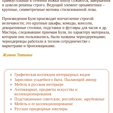
прямоугольные в сечении ножки книзу сужаются, завершения
и цоколи решены строго. Ведущий элемент орнаментики –
крупные, симметричные мотивы стилизованной лозы.
Произведения Буля производят впечатление строгой
величавости; это крупные шкафы, комоды, консоли,
декоративные столики, подставки и футляры для часов и др.
Мастера, следовавшие приемам Буля, по характеру материала,
которым они пользовались, были названы чернодеревцами;
чернодеревцы работали в тесном сотрудничестве с
маркетрами и бронзовщиками.
Жукова Татьяна
Графическая коллекция интерьерных видов
Зарисовки усадебного быта. Пылающий ампир
Мебель в русском интерьере
Антиквариат, предметы искусства и
коллекционирования
Подстаканники советские, российские, зарубежные
Мебель и ее коллекционирование
Русские придворные ювелиры