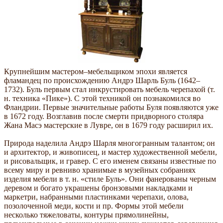
Крупнейшим мастером–мебельщиком эпохи является
фламандец по происхождению Андрэ Шарль Буль (1642–
1732). Буль первым стал инкрустировать мебель черепахой (т.
н. техника «Пике»). С этой техникой он познакомился во
Фландрии. Первые значительные работы Буля появляются уже
в 1672 году. Возглавив после смерти придворного столяра
Жана Масэ мастерские в Лувре, он в 1679 году расширил их.
Природа наделила Андрэ Шарля многогранным талантом; он
и архитектор, и живописец, и мастер художественной мебели,
и рисовальщик, и гравер. С его именем связаны известные по
всему миру и ревниво хранимые в музейных собраниях
изделия мебели в т. н. «стиле Буль». Они фанерованы черным
деревом и богато украшены бронзовыми накладками и
маркетри, набранными пластинками черепахи, олова,
позолоченной меди, кости и пр. Формы этой мебели
несколько тяжеловаты, контуры прямолинейны,