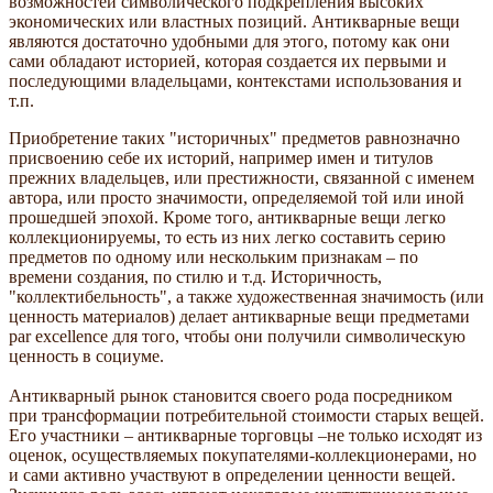
возможностей символического подкрепления высоких
экономических или властных позиций. Антикварные вещи
являются достаточно удобными для этого, потому как они
сами обладают историей, которая создается их первыми и
последующими владельцами, контекстами использования и
т.п.
Приобретение таких "историчных" предметов равнозначно
присвоению себе их историй, например имен и титулов
прежних владельцев, или престижности, связанной с именем
автора, или просто значимости, определяемой той или иной
прошедшей эпохой. Кроме того, антикварные вещи легко
коллекционируемы, то есть из них легко составить серию
предметов по одному или нескольким признакам – по
времени создания, по стилю и т.д. Историчность,
"коллектибельность", а также художественная значимость (или
ценность материалов) делает антикварные вещи предметами
par excellence для того, чтобы они получили символическую
ценность в социуме.
Антикварный рынок становится своего рода посредником
при трансформации потребительной стоимости старых вещей.
Его участники – антикварные торговцы –не только исходят из
оценок, осуществляемых покупателями-коллекционерами, но
и сами активно участвуют в определении ценности вещей.