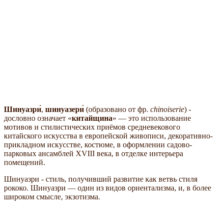
Шинуазри́
,
шинуазери́
(образовано от фр.
chinoiserie
) -
дословно означает
китайщина
— это использование
мотивов и стилистических приёмов средневекового
китайского искусства в европейской живописи, декоративно-
прикладном искусстве, костюме, в оформлении садово-
парковых ансамблей XVIII века, в отделке интерьера
помещений.
Шинуазри - стиль, получивший развитие как ветвь стиля
рококо. Шинуазри — один из видов ориентализма, и, в более
широком смысле, экзотизма.