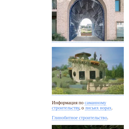
Информация по
саманному
строительству
, о
лисьих норах
.
Глинобитное строительство
.