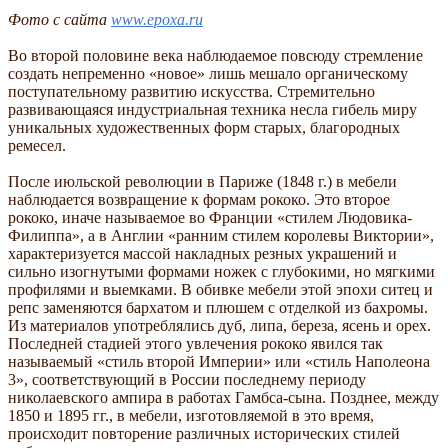
Фото с сайта
www.epoxa.ru
Во второй половине века наблюдаемое повсюду стремление
создать непременно «новое» лишь мешало органическому
поступательному развитию искусства. Стремительно
развивающаяся индустриальная техника несла гибель миру
уникальных художественных форм старых, благородных
ремесел.
После июльской революции в Париже (1848 г.) в мебели
наблюдается возвращение к формам рококо. Это второе
рококо, иначе называемое во Франции «стилем Людовика-
Филиппа», а в Англии «ранним стилем королевы Виктории»,
характеризуется массой накладных резных украшений и
сильно изогнутыми формами ножек с глубокими, но мягкими
профилями и выемками. В обивке мебели этой эпохи ситец и
репс заменяются бархатом и плюшем с отделкой из бахромы.
Из материалов употреблялись дуб, липа, береза, ясень и орех.
Последней стадией этого увлечения рококо явился так
называемый «стиль второй Империи» или «стиль Наполеона
3», соответствующий в России последнему периоду
николаевского ампира в работах Гамбса-сына. Позднее, между
1850 и 1895 гг., в мебели, изготовляемой в это время,
происходит повторение различных исторических стилей