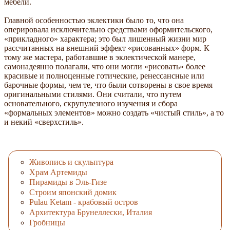
мебели.
Главной особенностью эклектики было то, что она
оперировала исключительно средствами оформительского,
«прикладного» характера; это был лишенный жизни мир
рассчитанных на внешний эффект «рисованных» форм. К
тому же мастера, работавшие в эклектической манере,
самонадеянно полагали, что они могли «рисовать» более
красивые и полноценные готические, ренессансные или
барочные формы, чем те, что были сотворены в свое время
оригинальными стилями. Они считали, что путем
основательного, скрупулезного изучения и сбора
«формальных элементов» можно создать «чистый стиль», а то
и некий «сверхстиль».
Живопись и скульптура
Храм Артемиды
Пирамиды в Эль-Гизе
Строим японский домик
Pulau Ketam - крабовый остров
Архитектура Брунеллески, Италия
Гробницы