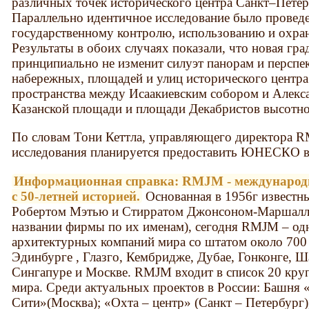
различных точек исторического центра Санкт–Петер
Параллельно идентичное исследование было провед
государственному контролю, использованию и охра
Результаты в обоих случаях показали, что новая гр
принципиально не изменит силуэт панорам и персп
набережных, площадей и улиц исторического центра
пространства между Исаакиевским собором и Алекса
Казанской площади и площади Декабристов высотное
По словам Тони Кеттла, управляющего директора R
исследования планируется предоставить ЮНЕСКО в
Информационная справка: RMJM - международ
с 50-летней историей.
Основанная в 1956г известн
Робертом Мэтью и Стирратом Джонсоном-Маршаллом
названии фирмы по их именам), сегодня RMJM – од
архитектурных компаний мира со штатом около 700 
Эдинбурге , Глазго, Кембридже, Дубае, Гонконге, Ш
Сингапуре и Москве. RMJM входит в список 20 кр
мира. Среди актуальных проектов в России: Башн
Сити»(Москва); «Охта – центр» (Санкт – Петербург