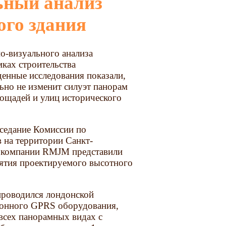
ого здания
о-визуального анализа
мках строительства
енные исследования показали,
ьно не изменит силуэт панорам
ощадей и улиц исторического
аседание Комиссии по
 на территории Санкт-
й компании RMJM представили
иятия проектируемого высотного
проводился лондонской
ионного GPRS оборудования,
 всех панорамных видах с