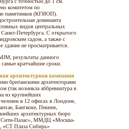
бурга с точностью до 1 см.
ено комитетом по
не памятников (КГИОП).
адостроительная доминанта
ективных видов центральных
 Санкт-Петербурга. С открытого
ндровским садом, а также с
 здание не просматривается.
MJM, результаты данного
 самые кратчайшие сроки.
ная архитектурная компания
ыми британскими архитекторами
 (так возникла аббревиатура в
на из крупнейших
человек в 12 офисах в Лондоне,
анхае, Бангкоке, Пекине,
упнейших архитектурных бюро
я «Сити-Палас», ММДЦ «Москва-
), «СТ Плаза Сибирь»