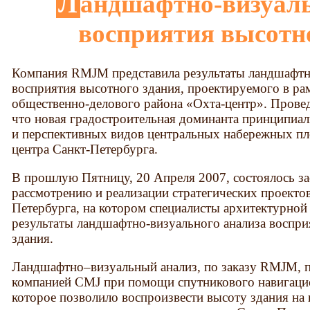
Ландшафтно-визуальный анализ
восприятия высотн
Компания RMJM представила результаты ландшафтн
восприятия высотного здания, проектируемого в ра
общественно-делового района «Охта-центр». Провед
что новая градостроительная доминанта принципиал
и перспективных видов центральных набережных пл
центра Санкт-Петербурга.
В прошлую Пятницу, 20 Апреля 2007, состоялось з
рассмотрению и реализации стратегических проектов
Петербурга, на котором специалисты архитектурно
результаты ландшафтно-визуального анализа воспр
здания.
Ландшафтно–визуальный анализ, по заказу RMJM, 
компанией CMJ при помощи спутникового навигац
которое позволило воспроизвести высоту здания на