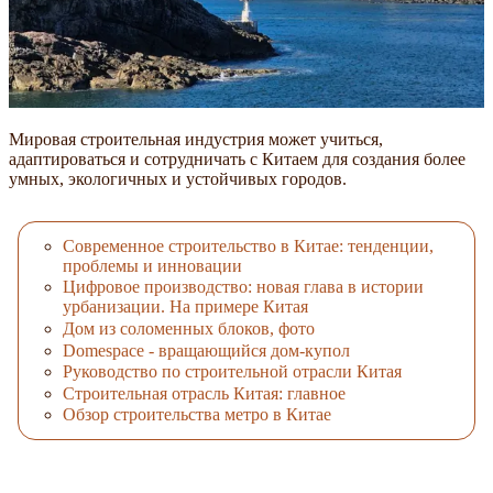
Мировая строительная индустрия может учиться,
адаптироваться и сотрудничать с Китаем для создания более
умных, экологичных и устойчивых городов.
Современное строительство в Китае: тенденции,
проблемы и инновации
Цифровое производство: новая глава в истории
урбанизации. На примере Китая
Дом из соломенных блоков, фото
Domespace - вращающийся дом-купол
Руководство по строительной отрасли Китая
Строительная отрасль Китая: главное
Обзор строительства метро в Китае