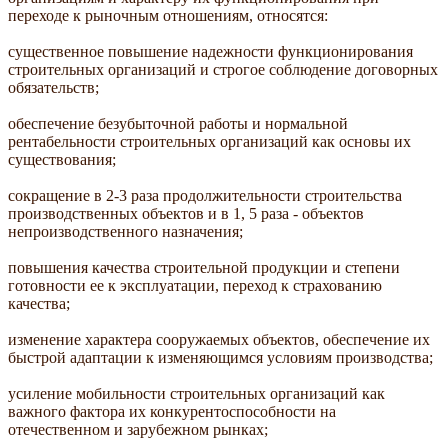
переходе к рыночным отношениям, относятся:
существенное повышение надежности функционирования
строительных организаций и строгое соблюдение договорных
обязательств;
обеспечение безубыточной работы и нормальной
рентабельности строительных организаций как основы их
существования;
сокращение в 2-3 раза продолжительности строительства
производственных объектов и в 1, 5 раза - объектов
непроизводственного назначения;
повышения качества строительной продукции и степени
готовности ее к эксплуатации, переход к страхованию
качества;
изменение характера сооружаемых объектов, обеспечение их
быстрой адаптации к изменяющимся условиям производства;
усиление мобильности строительных организаций как
важного фактора их конкурентоспособности на
отечественном и зарубежном рынках;