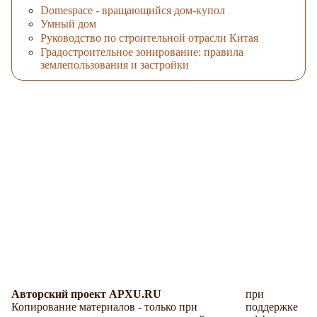
Domespace - вращающийся дом-купол
Умный дом
Руководство по строительной отрасли Китая
Градостроительное зонирование: правила
землепользования и застройки
Авторский проект APXU.RU
при
Копирование материалов - только при
поддержке