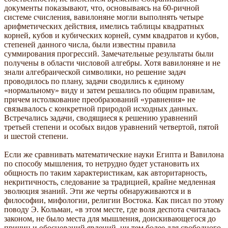
документы показывают, что, основываясь на 60-ричной
системе счисления, вавилоняне могли выполнять четыре
арифметических действия, имелись таблицы квадратных
корней, кубов и кубических корней, сумм квадратов и кубов,
степеней данного числа, были известны правила
суммирования прогрессий. Замечательные результаты были
получены в области числовой алгебры. Хотя вавилоняне и не
знали алгебраической символики, но решение задач
проводилось по плану, задачи сводились к единому
«нормальному» виду и затем решались по общим правилам,
причем истолкование преобразований «уравнения» не
связывалось с конкретной природой исходных данных.
Встречались задачи, сводящиеся к решению уравнений
третьей степени и особых видов уравнений четвертой, пятой
и шестой степени.
Если же сравнивать математические науки Египта и Вавилона
по способу мышления, то нетрудно будет установить их
общность по таким характеристикам, как авторитарность,
некритичность, следование за традицией, крайне медленная
эволюция знаний. Эти же черты обнаруживаются и в
философии, мифологии, религии Востока. Как писал по этому
поводу Э. Кольман, «в этом месте, где воля деспота считалась
законом, не было места для мышления, доискивающегося до
причин и обоснований явлений, ни тем более для свободного