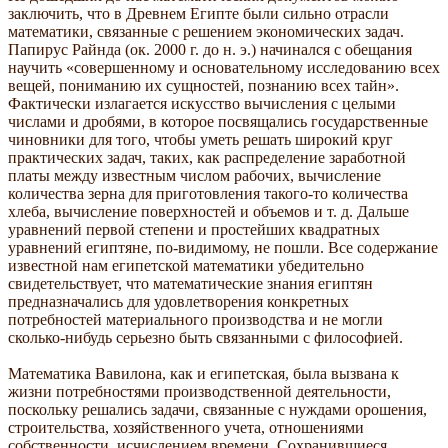
заключить, что в Древнем Египте были сильно отрасли
математики, связанные с решением экономических задач.
Папирус Райнда (ок. 2000 г. до н. э.) начинался с обещания
научить «совершенному и основательному исследованию всех
вещей, пониманию их сущностей, познанию всех тайн».
Фактически излагается искусство вычисления с целыми
числами и дробями, в которое посвящались государственные
чиновники для того, чтобы уметь решать широкий круг
практических задач, таких, как распределение заработной
платы между известным числом рабочих, вычисление
количества зерна для приготовления такого-то количества
хлеба, вычисление поверхностей и объемов и т. д. Дальше
уравнений первой степени и простейших квадратных
уравнений египтяне, по-видимому, не пошли. Все содержание
известной нам египетской математики убедительно
свидетельствует, что математические знания египтян
предназначались для удовлетворения конкретных
потребностей материального производства и не могли
сколько-нибудь серьезно быть связанными с философией.
Математика Вавилона, как и египетская, была вызвана к
жизни потребностями производственной деятельности,
поскольку решались задачи, связанные с нуждами орошения,
строительства, хозяйственного учета, отношениями
собственности, исчислением времени. Сохранившиеся