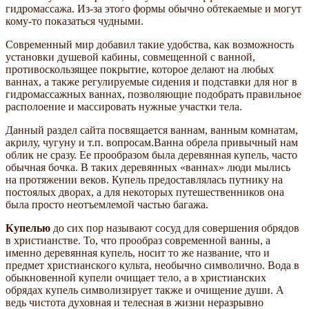
гидромассажа. Из-за этого формы обычно обтекаемые и могут
кому-то показаться чудными.
Современный мир добавил такие удобства, как возможность
установки душевой кабины, совмещенной с ванной,
противоскользящее покрытие, которое делают на любых
ваннах, а также регулируемые сидения и подставки для ног в
гидромассажных ваннах, позволяющие подобрать правильное
располоение и массировать нужные участки тела.
Данный раздел сайта посвящается ваннам, ванным комнатам,
акрилу, чугуну и т.п. вопросам.Ванна обрела привычный нам
облик не сразу. Ее прообразом была деревянная купель, часто
обычная бочка. В таких деревянных «ваннах» люди мылись
на протяжении веков. Купель предоставлялась путнику на
постоялых дворах, а для некоторых путешественников она
была просто неотъемлемой частью багажа.
Купелью
до сих пор называют сосуд для совершения обрядов
в христианстве. То, что прообраз современной ванны, а
именно деревянная купель, носит то же название, что и
предмет христианского культа, необычно символично. Вода в
обыкновенной купели очищает тело, а в христианских
обрядах купель символизирует также и очищение души. А
ведь чистота духовная и телесная в жизни неразрывно