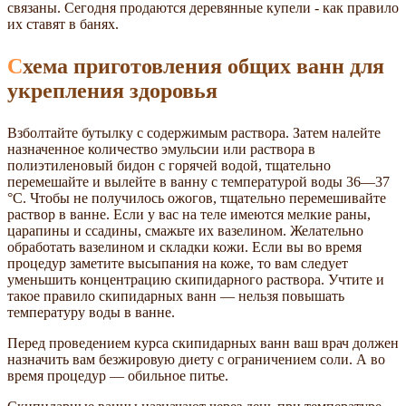
связаны. Сегодня продаются деревянные купели - как правило
их ставят в банях.
Схема приготовления общих ванн для
укрепления здоровья
Взболтайте бутылку с содержимым раствора. Затем налейте
назначенное количество эмульсии или раствора в
полиэтиленовый бидон с горячей водой, тщательно
перемешайте и вылейте в ванну с температурой воды 36—37
°С. Чтобы не получилось ожогов, тщательно перемешивайте
раствор в ванне. Если у вас на теле имеются мелкие раны,
царапины и ссадины, смажьте их вазелином. Желательно
обработать вазелином и складки кожи. Если вы во время
процедур заметите высыпания на коже, то вам следует
уменьшить концентрацию скипидарного раствора. Учтите и
такое правило скипидарных ванн — нельзя повышать
температуру воды в ванне.
Перед проведением курса скипидарных ванн ваш врач должен
назначить вам безжировую диету с ограничением соли. А во
время процедур — обильное питье.