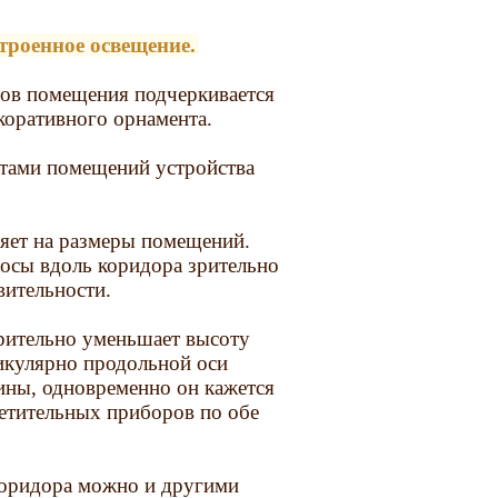
троенное освещение.
тов помещения подчеркивается
коративного орнамента.
нтами помещений устройства
ияет на размеры помещений.
осы вдоль коридора зрительно
вительности.
зрительно уменьшает высоту
икулярно продольной оси
ины, одновременно он кажется
етительных приборов по обе
коридора можно и другими