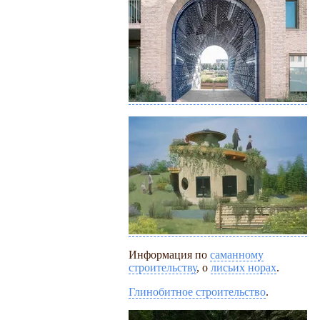
Информация по
саманному
строительству
, о
лисьих норах
.
Глинобитное строительство
.