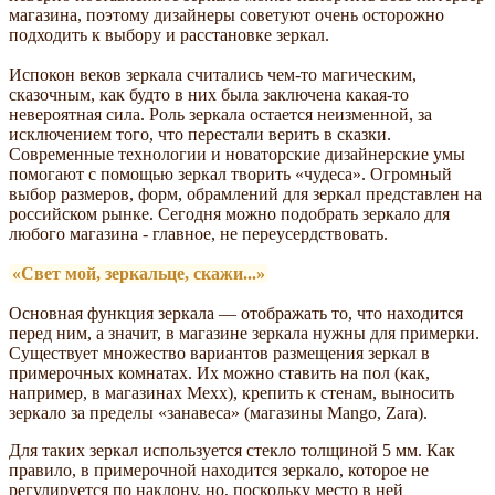
магазина, поэтому дизайнеры советуют очень осторожно
подходить к выбору и расстановке зеркал.
Испокон веков зеркала считались чем-то магическим,
сказочным, как будто в них была заключена какая-то
невероятная сила. Роль зеркала остается неизменной, за
исключением того, что перестали верить в сказки.
Современные технологии и новаторские дизайнерские умы
помогают с помощью зеркал творить «чудеса». Огромный
выбор размеров, форм, обрамлений для зеркал представлен на
российском рынке. Сегодня можно подобрать зеркало для
любого магазина - главное, не переусердствовать.
«Свет мой, зеркальце, скажи...»
Основная функция зеркала — отображать то, что находится
перед ним, а значит, в магазине зеркала нужны для примерки.
Существует множество вариантов размещения зеркал в
примерочных комнатах. Их можно ставить на пол (как,
например, в магазинах Мехх), крепить к стенам, выносить
зеркало за пределы «занавеса» (магазины Mango, Zara).
Для таких зеркал используется стекло толщиной 5 мм. Как
правило, в примерочной находится зеркало, которое не
регулируется по наклону, но, поскольку место в ней