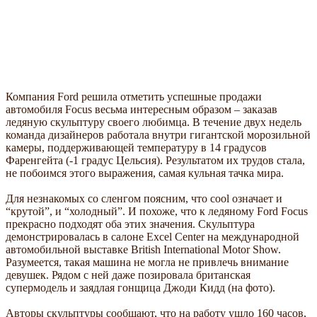
Компания Ford решила отметить успешные продажи
автомобиля Focus весьма интересным образом – заказав
ледяную скульптуру своего любимца. В течение двух недель
команда дизайнеров работала внутри гигантской морозильной
камеры, поддерживающей температуру в 14 градусов
Фаренгейта (-1 градус Цельсия). Результатом их трудов стала,
не побоимся этого выражения, самая кульная тачка мира.
Для незнакомых со сленгом поясним, что cool означает и
“крутой”, и “холодный”. И похоже, что к ледяному Ford Focus
прекрасно подходят оба этих значения. Скульптура
демонстрировалась в салоне Excel Center на международной
автомобильной выставке British International Motor Show.
Разумеется, такая машина не могла не привлечь внимание
девушек. Рядом с ней даже позировала британская
супермодель и заядлая гонщица Джоди Кидд (на фото).
Авторы скульптуры сообщают, что на работу ушло 160 часов,