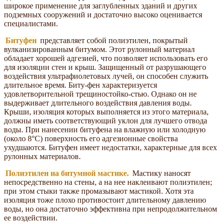
широкое применение для заглубленных зданий и других
подземных сооружений и достаточно высоко оценивается
специалистами.
Битуфен
представляет собой полиэтилен, покрытый
вулканизированным битумом. Этот рулонный материал
обладает хорошей адгезией, что позволяет использовать его
для изоляции стен и крыш. Защищенный от разрушающего
воздействия ультрафиолетовых лучей, он способен служить
длительное время. Биту-фен характеризуется
удовлетворительной трещиностойко-стью. Однако он не
выдерживает длительного воздействия давления воды.
Крыши, изоляция которых выполняется из этого материала,
должны иметь соответствующий уклон для лучшего отвода
воды. При нанесении битуфена на влажную или холодную
(около 8°С) поверхность его адгезионные свойства
ухудшаются. Битуфен имеет недостатки, характерные для всех
рулонных материалов.
Полиэтилен иа битумной мастике.
Мастику наносят
непосредственно на стены, а на нее наклеивают полиэтилен;
при этом стыки также промазывают мастикой. Хотя эта
изоляция тоже плохо противостоит длительному давлению
воды, но она достаточно эффективна при непродолжительном
ее воздействии.