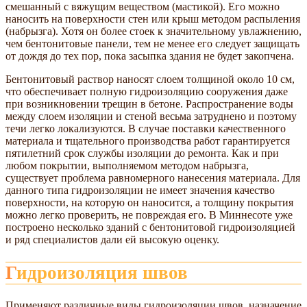
смешанный с вяжущим веществом (мастикой). Его можно
наносить на поверхности стен или крыш методом распыления
(набрызга). Хотя он более стоек к значительному увлажнению,
чем бентонитовые панели, тем не менее его следует защищать
от дождя до тех пор, пока засыпка здания не будет закопчена.
Бентонитовый раствор наносят слоем толщиной около 10 см,
что обеспечивает полную гидроизоляцию сооружения даже
при возникновении трещин в бетоне. Распространение воды
между слоем изоляции и стеной весьма затруднено и поэтому
течи легко локализуются. В случае поставки качественного
материала и тщательного производства работ гарантируется
пятилетний срок службы изоляции до ремонта. Как и при
любом покрытии, выполняемом методом набрызга,
существует проблема равномерного нанесения материала. Для
данного типа гидроизоляции не имеет значения качество
поверхности, на которую он наносится, а толщину покрытия
можно легко проверить, не повреждая его. В Миннесоте уже
построено несколько зданий с бентонитовой гидроизоляцией
и ряд специалистов дали ей высокую оценку.
Гидроизоляция швов
Применяют различные виды гидроизоляции швов, назначение