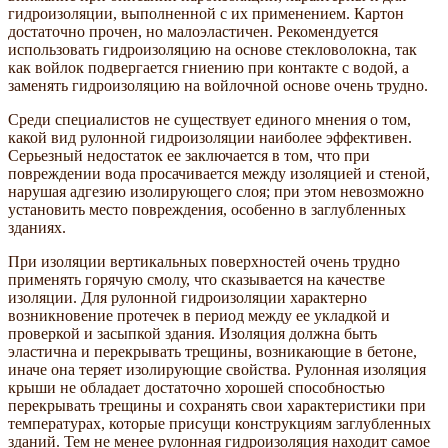
гидроизоляции, выполненной с их применением. Картон
достаточно прочен, но малоэластичен. Рекомендуется
использовать гидроизоляцию на основе стекловолокна, так
как войлок подвергается гниению при контакте с водой, а
заменять гидроизоляцию на войлочной основе очень трудно.
Среди специалистов не существует единого мнения о том,
какой вид рулонной гидроизоляции наиболее эффективен.
Серьезный недостаток ее заключается в том, что при
повреждении вода просачивается между изоляцией и стеной,
нарушая адгезию изолирующего слоя; при этом невозможно
установить место повреждения, особенно в заглубленных
зданиях.
При изоляции вертикальных поверхностей очень трудно
применять горячую смолу, что сказывается на качестве
изоляции. Для рулонной гидроизоляции характерно
возникновение протечек в период между ее укладкой и
проверкой и засыпкой здания. Изоляция должна быть
эластична и перекрывать трещины, возникающие в бетоне,
иначе она теряет изолирующие свойства. Рулонная изоляция
крыши не обладает достаточно хорошей способностью
перекрывать трещины и сохранять свои характеристики при
температурах, которые присущи конструкциям заглубленных
зданий. Тем не менее рулонная гидроизоляция находит самое