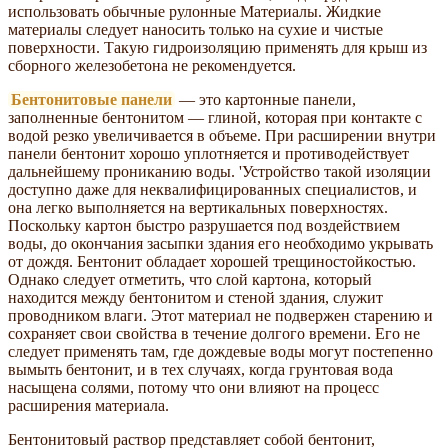
использовать обычные рулонные Материалы. Жидкие
материалы следует наносить только на сухие и чистые
поверхности. Такую гидроизоляцию применять для крыш из
сборного железобетона не рекомендуется.
Бентонитовые панели
— это картонные панели,
заполненные бентонитом — глиной, которая при контакте с
водой резко увеличивается в объеме. При расширении внутри
панели бентонит хорошо уплотняется и противодействует
дальнейшему прониканию воды. 'Устройство такой изоляции
доступно даже для неквалифицированных специалистов, и
она легко выполняется на вертикальных поверхностях.
Поскольку картон быстро разрушается под воздействием
воды, до окончания засыпки здания его необходимо укрывать
от дождя. Бентонит обладает хорошей трещиностойкостью.
Однако следует отметить, что слой картона, который
находится между бентонитом и стеной здания, служит
проводником влаги. Этот материал не подвержен старению и
сохраняет свои свойства в течение долгого времени. Его не
следует применять там, где дождевые воды могут постепенно
вымыть бентонит, и в тех случаях, когда грунтовая вода
насыщена солями, потому что они влияют на процесс
расширения материала.
Бентонитовый раствор представляет собой бентонит,