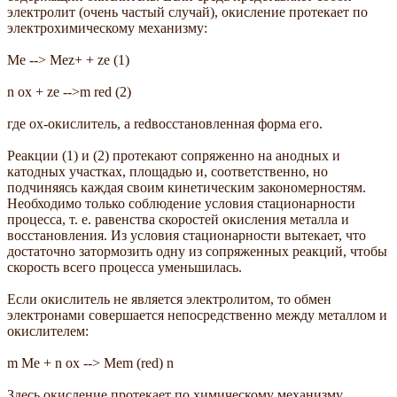
электролит (очень частый случай), окисление протекает по
электрохимическому механизму:
Me --> Mez+ + ze (1)
n ox + ze -->m red (2)
где ox-окислитель, а redвосстановленная форма его.
Реакции (1) и (2) протекают сопряженно на анодных и
катодных участках, площадью и, соответственно, но
подчиняясь каждая своим кинетическим закономерностям.
Необходимо только соблюдение условия стационарности
процесса, т. е. равенства скоростей окисления металла и
восстановления. Из условия стационарности вытекает, что
достаточно затормозить одну из сопряженных реакций, чтобы
скорость всего процесса уменьшилась.
Если окислитель не является электролитом, то обмен
электронами совершается непосредственно между металлом и
окислителем:
m Me + n ox --> Mem (red) n
Здесь окисление протекает по химическому механизму.