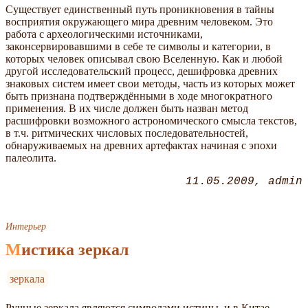
Существует единственный путь проникновения в тайны
восприятия окружающего мира древним человеком. Это
работа с археологическими источниками,
законсервировавшими в себе те символы и категории, в
которых человек описывал свою Вселенную. Как и любой
другой исследовательский процесс, дешифровка древних
знаковых систем имеет свои методы, часть из которых может
быть признана подтверждёнными в ходе многократного
применения. В их числе должен быть назван метод
расшифровки возможного астрономического смысла текстов,
в т.ч. ритмических числовых последовательностей,
обнаруживаемых на древних артефактах начиная с эпохи
палеолита.
11.05.2009
admin
Интерьер
Мистика зеркал
зеркала
Ручные зеркала являются символами истины, и в Китае