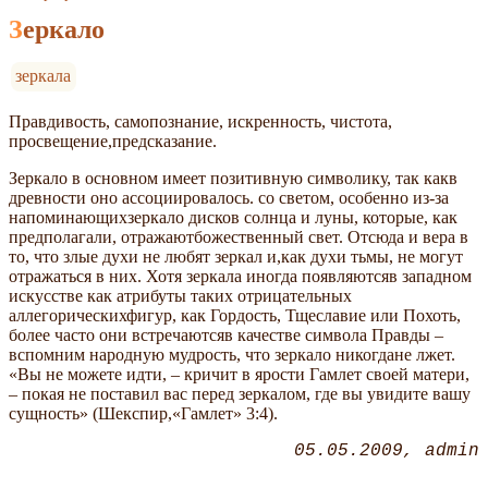
Зеркало
зеркала
Правдивость, самопознание, искренность, чистота,
просвещение,предсказание.
Зеркало в основном имеет позитивную символику, так какв
древности оно ассоциировалось. со светом, особенно из-за
напоминающихзеркало дисков солнца и луны, которые, как
предполагали, отражаютбожественный свет. Отсюда и вера в
то, что злые духи не любят зеркал и,как духи тьмы, не могут
отражаться в них. Хотя зеркала иногда появляютсяв западном
искусстве как атрибуты таких отрицательных
аллегорическихфигур, как Гордость, Тщеславие или Похоть,
более часто они встречаютсяв качестве символа Правды –
вспомним народную мудрость, что зеркало никогдане лжет.
«Вы не можете идти, – кричит в ярости Гамлет своей матери,
– покая не поставил вас перед зеркалом, где вы увидите вашу
сущность» (Шекспир,«Гамлет» 3:4).
05.05.2009
admin