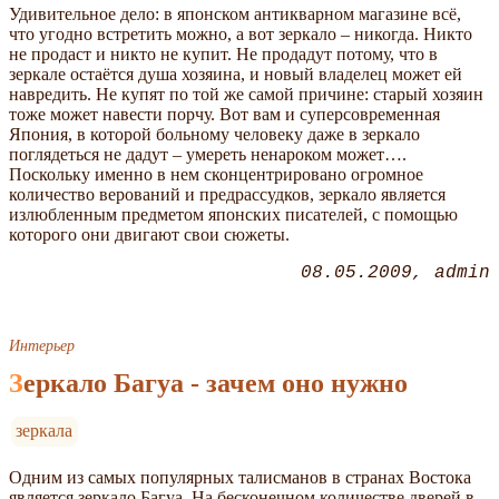
Удивительное дело: в японском антикварном магазине всё,
что угодно встретить можно, а вот зеркало – никогда. Никто
не продаст и никто не купит. Не продадут потому, что в
зеркале остаётся душа хозяина, и новый владелец может ей
навредить. Не купят по той же самой причине: старый хозяин
тоже может навести порчу. Вот вам и суперсовременная
Япония, в которой больному человеку даже в зеркало
поглядеться не дадут – умереть ненароком может….
Поскольку именно в нем сконцентрировано огромное
количество верований и предрассудков, зеркало является
излюбленным предметом японских писателей, с помощью
которого они двигают свои сюжеты.
08.05.2009
admin
Интерьер
Зеркало Багуа - зачем оно нужно
зеркала
Одним из самых популярных талисманов в странах Востока
является зеркало Багуа. На бесконечном количестве дверей в