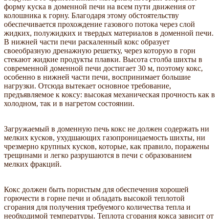
форму куска в доменной печи на всем пути движения от
колошника к горну. Благодаря этому обстоятельству
обеспечивается прохождение газового потока через слой
жидких, полужидких и твердых материалов в доменной печи.
В нижней части печи раскаленный кокс образует
своеобразную дренажную решетку, через которую в горн
стекают жидкие продукты плавки. Высота столба шихты в
современной доменной печи достигает 30 м, поэтому кокс,
особенно в нижней части печи, воспринимает большие
нагрузки. Отсюда вытекает основное требование,
предъявляемое к коксу: высокая механическая прочность как в
холодном, так и в нагретом состоянии.
Загружаемый в доменную печь кокс не должен содержать ни
мелких кусков, ухудшающих газопроницаемость шихты, ни
чрезмерно крупных кусков, которые, как правило, поражены
трещинами и легко разрушаются в печи с образованием
мелких фракций.
Кокс должен быть пористым для обеспечения хорошей
горючести в горне печи и обладать высокой теплотой
сгорания для получения требуемого количества тепла и
необходимой температуры. Теплота сгорания кокса зависит от