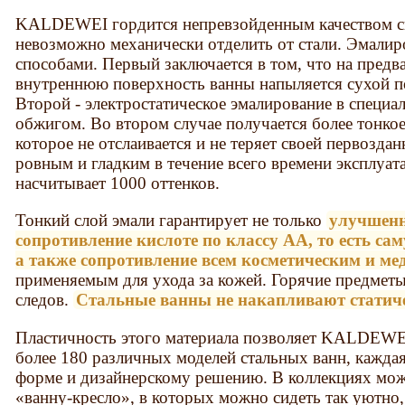
KALDEWEI гордится непревзойденным качеством св
невозможно механически отделить от стали. Эмалир
способами. Первый заключается в том, что на пред
внутреннюю поверхность ванны напыляется сухой по
Второй - электростатическое эмалирование в специ
обжигом. Во втором случае получается более тонкое
которое не отслаивается и не теряет своей первоздан
ровным и гладким в течение всего времени эксплуат
насчитывает 1000 оттенков.
Тонкий слой эмали гарантирует не только
улучшенн
сопротивление кислоте по классу АА, то есть са
а также сопротивление всем косметическим и м
применяемым для ухода за кожей. Горячие предметы 
следов.
Стальные ванны не накапливают статиче
Пластичность этого материала позволяет KALDEWE
более 180 различных моделей стальных ванн, каждая
форме и дизайнерскому решению. В коллекциях мож
«ванну-кресло», в которых можно сидеть так уютно, 