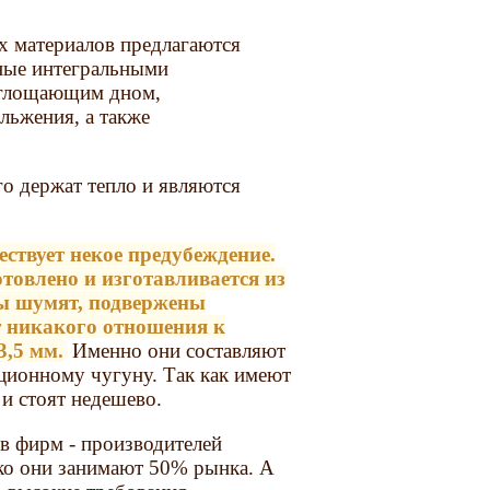
х материалов предлагаются
ные интегральными
оглощающим дном,
льжения, а также
го держат тепло и являются
ствует некое предубеждение.
товлено и изготавливается из
ны шумят, подвержены
т никакого отношения к
3,5 мм.
Именно они составляют
ционному чугуну. Так как имеют
 и стоят недешево.
ов фирм - производителей
ако они занимают 50% рынка. А