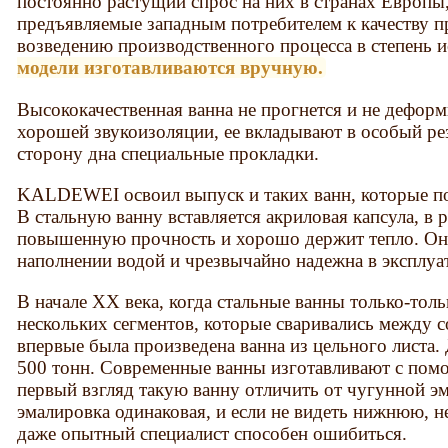
постоянно растущий спрос на них в странах Европы
предъявляемые западным потребителем к качеству п
возведению производственного процесса в степень и
модели изготавливаются вручную.
Высококачественная ванна не прогнется и не дефор
хорошей звукоизоляции, ее вкладывают в особый ре
сторону дна специальные прокладки.
KALDEWEI освоил выпуск и таких ванн, которые по
В стальную ванну вставляется акриловая капсула, в р
повышенную прочность и хорошо держит тепло. Она
наполнении водой и чрезвычайно надежна в эксплуа
В начале XX века, когда стальные ванны только-толь
нескольких сегментов, которые сваривались между 
впервые была произведена ванна из цельного листа. 
500 тонн. Современные ванны изготавливают с помо
первый взгляд такую ванну отличить от чугунной э
эмалировка одинаковая, и если не видеть нижнюю, 
даже опытный специалист способен ошибиться.