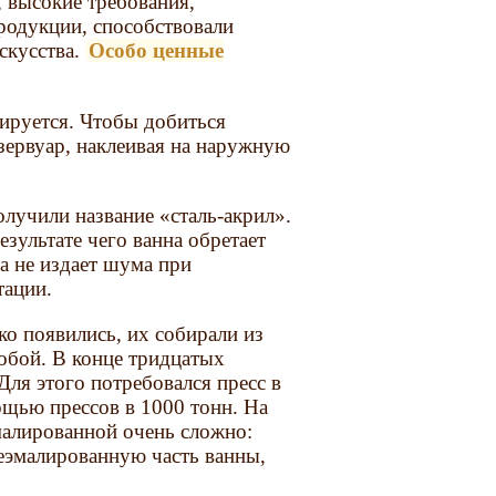
, высокие требования,
родукции, способствовали
скусства.
Особо ценные
мируется. Чтобы добиться
зервуар, наклеивая на наружную
лучили название «сталь-акрил».
езультате чего ванна обретает
 не издает шума при
тации.
ко появились, их собирали из
собой. В конце тридцатых
Для этого потребовался пресс в
щью прессов в 1000 тонн. На
малированной очень сложно:
неэмалированную часть ванны,