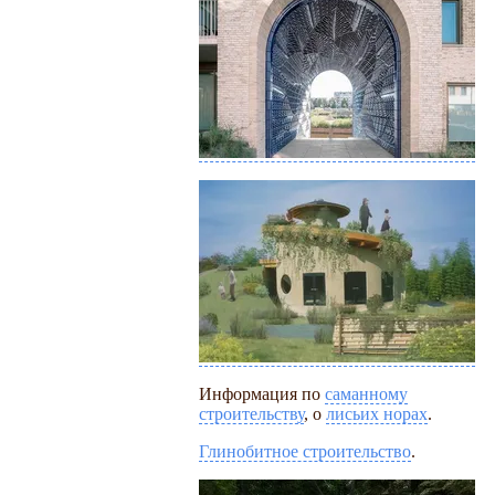
Информация по
саманному
строительству
, о
лисьих норах
.
Глинобитное строительство
.