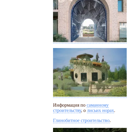
Информация по
саманному
строительству
, о
лисьих норах
.
Глинобитное строительство
.