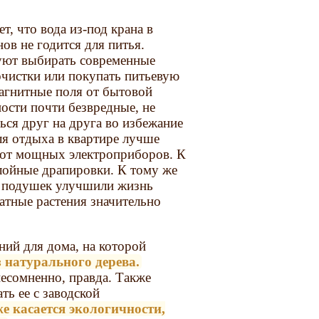
ет, что вода из-под крана в
ов не годится для питья.
уют выбирать современные
очистки или покупать питьевую
агнитные поля от бытовой
ности почти безвредные, не
ся друг на друга во избежание
ля отдыха в квартире лучше
 от мощных электроприборов. К
лойные драпировки. К тому же
я подушек улучшили жизнь
натные растения значительно
ний для дома, на которой
з натурального дерева.
 несомненно, правда. Также
ать ее с заводской
е касается экологичности,