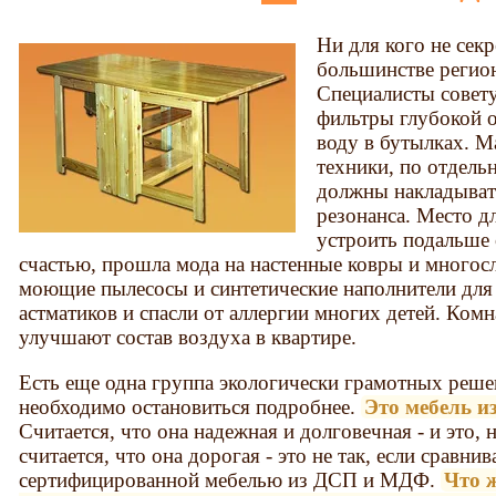
Ни для кого не секр
большинстве регион
Специалисты совет
фильтры глубокой 
воду в бутылках. М
техники, по отдель
должны накладывать
резонанса. Место д
устроить подальше
счастью, прошла мода на настенные ковры и многос
моющие пылесосы и синтетические наполнители дл
астматиков и спасли от аллергии многих детей. Ком
улучшают состав воздуха в квартире.
Есть еще одна группа экологически грамотных реше
необходимо остановиться подробнее.
Это мебель и
Считается, что она надежная и долговечная - и это,
считается, что она дорогая - это не так, если сравнив
сертифицированной мебелью из ДСП и МДФ.
Что ж