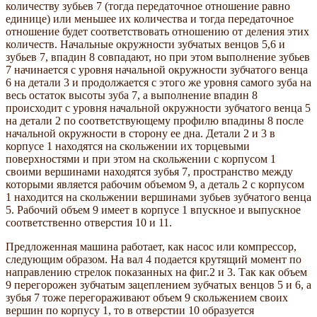
количеству зубьев 7 (тогда передаточное отношение равно
единице) или меньшее их количества и тогда передаточное
отношение будет соответствовать отношению от деления этих
количеств. Начальные окружности зубчатых венцов 5,6 и
зубьев 7, впадин 8 совпадают, но при этом выполнение зубьев
7 начинается с уровня начальной окружности зубчатого венца
6 на детали 3 и продолжается с этого же уровня самого зуба на
весь остаток высоты зуба 7, а выполнение впадин 8
происходит с уровня начальной окружности зубчатого венца 5
на детали 2 по соответствующему профилю впадины 8 после
начальной окружности в сторону ее дна. Детали 2 и 3 в
корпусе 1 находятся на скольжении их торцевыми
поверхностями и при этом на скольжении с корпусом 1
своими вершинами находятся зубья 7, пространство между
которыми является рабочим объемом 9, а деталь 2 с корпусом
1 находится на скольжении вершинами зубьев зубчатого венца
5. Рабочий объем 9 имеет в корпусе 1 впускное и выпускное
соответственно отверстия 10 и 11.
Предложенная машина работает, как насос или компрессор,
следующим образом. На вал 4 подается крутящий момент по
направлению стрелок показанных на фиг.2 и 3. Так как объем
9 перегорожен зубчатым зацеплением зубчатых венцов 5 и 6, а
зубья 7 тоже перегораживают объем 9 скольжением своих
вершин по корпусу 1, то в отверстии 10 образуется