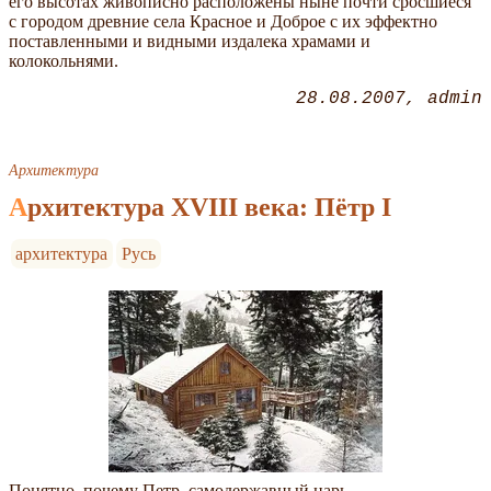
его высотах живописно расположены ныне почти сросшиеся
с городом древние села Красное и Доброе с их эффектно
поставленными и видными издалека храмами и
колокольнями.
28.08.2007
admin
Архитектура
Архитектура XVIII века: Пётр I
архитектура
Русь
Понятно, почему Петр, самодержавный царь