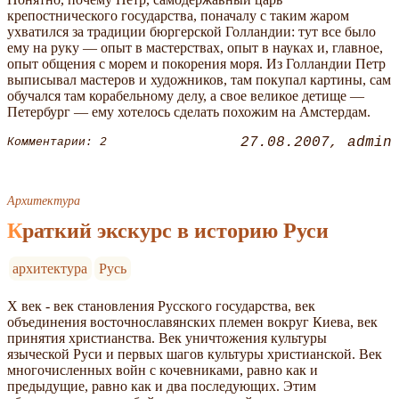
крепостнического государства, поначалу с таким жаром
ухватился за традиции бюргерской Голландии: тут все было
ему на руку — опыт в мастерствах, опыт в науках и, главное,
опыт общения с морем и покорения моря. Из Голландии Петр
выписывал мастеров и художников, там покупал картины, сам
обучался там корабельному делу, а свое великое детище —
Петербург — ему хотелось сделать похожим на Амстердам.
27.08.2007
admin
Комментарии: 2
Архитектура
Краткий экскурс в историю Руси
архитектура
Русь
X век - век становления Русского государства, век
объединения восточнославянских племен вокруг Киева, век
принятия христианства. Век уничтожения культуры
языческой Руси и первых шагов культуры христианской. Век
многочисленных войн с кочевниками, равно как и
предыдущие, равно как и два последующих. Этим