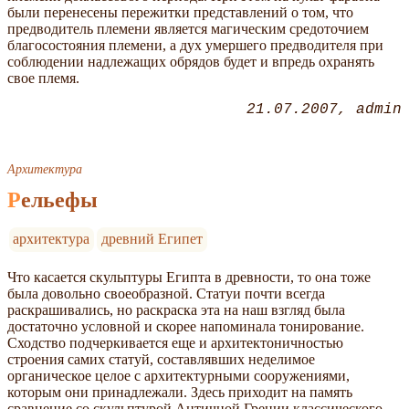
были перенесены пережитки представлений о том, что
предводитель племени является магическим средоточием
благосостояния племени, а дух умершего предводителя при
соблюдении надлежащих обрядов будет и впредь охранять
свое племя.
21.07.2007
admin
Архитектура
Рельефы
архитектура
древний Египет
Что касается скульптуры Египта в древности, то она тоже
была довольно своеобразной. Статуи почти всегда
раскрашивались, но раскраска эта на наш взгляд была
достаточно условной и скорее напоминала тонирование.
Сходство подчеркивается еще и архитектоничностью
строения самих статуй, составлявших неделимое
органическое целое с архитектурными сооружениями,
которым они принадлежали. Здесь приходит на память
сравнение со скульптурой Античной Греции классического