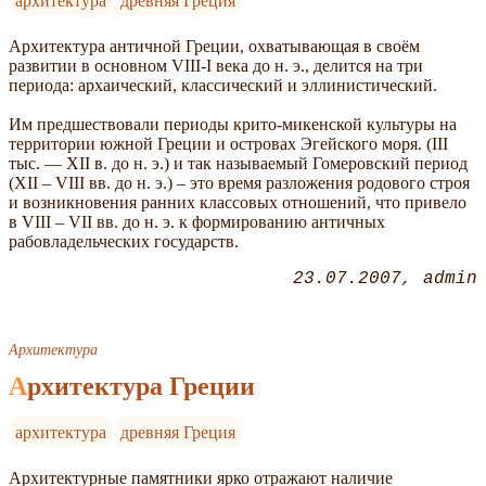
архитектура
древняя Греция
Архитектура античной Греции, охватывающая в своём
развитии в основном VIII-I века до н. э., делится на три
периода: архаический, классический и эллинистический.
Им предшествовали периоды крито-микенской культуры на
территории южной Греции и островах Эгейского моря. (III
тыс. — XII в. до н. э.) и так называемый Гомеровский период
(XII – VIII вв. до н. э.) – это время разложения родового строя
и возникновения ранних классовых отношений, что привело
в VIII – VII вв. до н. э. к формированию античных
рабовладельческих государств.
23.07.2007
admin
Архитектура
Архитектура Греции
архитектура
древняя Греция
Архитектурные памятники ярко отражают наличие