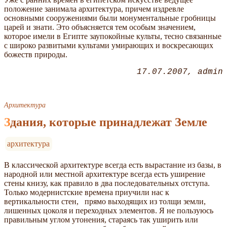
положение занимала архитектура, причем издревле
основными сооружениями были монументальные гробницы
царей и знати. Это объясняется тем особым значением,
которое имели в Египте заупокойные культы, тесно связанные
с широко развитыми культами умирающих и воскресающих
божеств природы.
17.07.2007
admin
Архитектура
Здания, которые принадлежат Земле
архитектура
В классической архи­тектуре всегда есть выраста­ние из базы, в
народной или местной архитектуре всегда есть уширение
стены книзу, как правило в два последова­тельных отступа.
Только мо­дернистские времена приу­чили нас к
вертикальности стен, прямо выходящих из толщи земли,
лишенных цоко­ля и переходных элементов. Я не пользуюсь
правильным уг­лом утонения, стараясь так уширить или