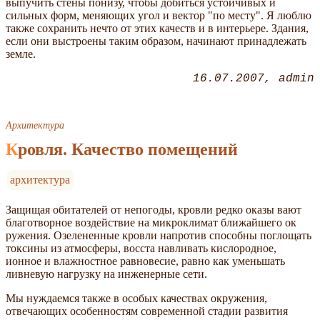
выпучить стены понизу, чтобы добиться ус­тойчивых и
сильных форм, меняющих угол и вектор "по месту". Я люблю
также со­хранить нечто от этих качеств и в интерьере. Здания,
если они выстроены таким обра­зом, начинают принадлежать
земле.
16.07.2007
admin
Архитектура
Кровля. Качество помещений
архитектура
Защищая обитателей от непогоды, кровли редко оказы вают
благотворное воздействие на микроклимат ближайшего ок
ружения. Озелененные кровли напротив способны поглощать
токсины из атмосферы, восста навливать кислородное,
ионное и влажностное равновесие, равно как уменьшать
ливневую нагрузку на инженерные сети.
Мы нуждаемся также в особых качествах окружения,
отвечающих особенностям современной стадии развития