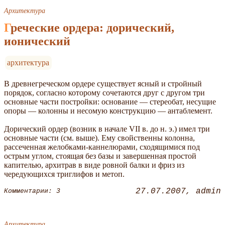
Архитектура
Греческие ордера: дорический,
ионический
архитектура
В древнегреческом ордере существует ясный и стройный
порядок, согласно которому сочетаются друг с другом три
основные части постройки: основание — стереобат, несущие
опоры — колонны и несомую конструкцию — антаблемент.
Дорический ордер (возник в начале VII в. до н. э.) имел три
основные части (см. выше). Ему свойственны колонна,
рассеченная желобками-каннелюрами, сходящимися под
острым углом, стоящая без базы и завершенная простой
капителью, архитрав в виде ровной балки и фриз из
чередующихся триглифов и метоп.
27.07.2007
admin
Комментарии: 3
Архитектура