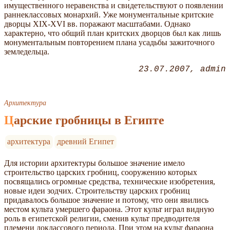
имущественного неравенства и свидетельствуют о появлении
раннеклассовых монархий. Уже монументальные критские
дворцы XIX-XVI вв. поражают масштабами. Однако
характерно, что общий план критских дворцов был как лишь
монументальным повторением плана усадьбы зажиточного
земледельца.
23.07.2007
admin
Архитектура
Царские гробницы в Египте
архитектура
древний Египет
Для истории архитектуры большое значение имело
строительство царских гробниц, сооружению которых
посвящались огромные средства, технические изобретения,
новые идеи зодчих. Строительству царских гробниц
придавалось большое значение и потому, что они явились
местом культа умершего фараона. Этот культ играл видную
роль в египетской религии, сменив культ предводителя
племени доклассового периода. При этом на культ фараона