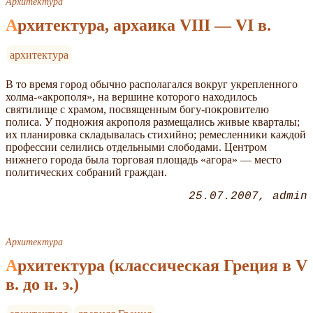
Архитектура
Архитектура, архаика VIII — VI в.
архитектура
В то время город обычно располагался вокруг укрепленного
холма-«акрополя», на вершине кoторого находилось
святилище с храмом, посвященным богу-покровителю
полиса. У подножия акрополя размещались живые кварталы;
их планировка складывалась стихийно; ремесленники каждой
профессии селились отдельными слободами. Центром
нижнего города была торговая площадь «агора» — место
политических собраний граждан.
25.07.2007
admin
Архитектура
Архитектура (классическая Греция в V
в. до н. э.)