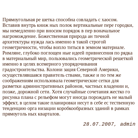
Прямоугольная ре шетка способна совладать с хаосом.
Вставив внутрь книж ных полок вертикальные пере городки,
мы немедленно при вносим порядок в пер воначальное
нагромождение. Божественная природа ан тичной
архитектуры нужда лась именно в такой строгой
геометричности, чтобы вопло титься в земном материале.
Римляне, глубоко поглощен ные идеей привнесения по рядка
в материальный мир, пользовались геометрической решеткой
именно в целях всемерного упорядочивания
градостроительства. Колони зация Северной Америки,
осуществлявшаяся правитель ствами, также и по тем же
соображениям использовала геометрические сетки для
разметки административных районов, частных владении и,
позже, дорожной сети. Хотя случайные сочетания жестко го
рисунка плана с рельефом могут иногда порождать не малый
эффект, в целом такие планировки несут в себе ес тественную
тенденцию орга низации коробкообразных зданий в рамках
прямоуголь ных кварталов.
28.07.2007
admin