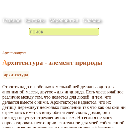
Главная
Контакты
Мероприятия
Словарь
Архитектура
Архитектура - элемент природы
архитектура
Строить надо с любовью к мельчайшей дета­ли - одно для
анонимной массы, другое - для индивида. Есть чрезвычайное
различие между тем, что делается для людей, и тем, что
делается вместе с ними. Архитекторы надеются, что их
детища пе­реживут несколько поколений так что как бы они ни
стре­мились иметь в виду обитате­лей своих домов, они
никогда не учтут стремления их всех. Но если я не могу
спроекти­ровать нечто привлекатель­ное для моей собственной
души - именно питающее, а не просто милое, эффектное,