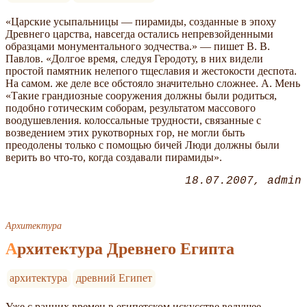
«Царские усыпальницы — пирамиды, созданные в эпоху
Древнего царства, навсегда остались непревзойденными
образцами монументального зодчества.» — пишет В. В.
Павлов. «Долгое время, следуя Геродоту, в них видели
простой памятник нелепого тщеславия и жестокости деспота.
На самом. же деле все обстояло значительно сложнее. А. Мень
«Такие грандиозные сооружения должны были родиться,
подобно готическим соборам, результатом массового
воодушевления. колоссальные трудности, связанные с
возведением этих рукотворных гор, не могли быть
преодолены только с помощью бичей Люди должны были
верить во что-то, когда создавали пирамиды».
18.07.2007
admin
Архитектура
Архитектура Древнего Египта
архитектура
древний Египет
Уже с ранних времен в египетском искусстве ведущее