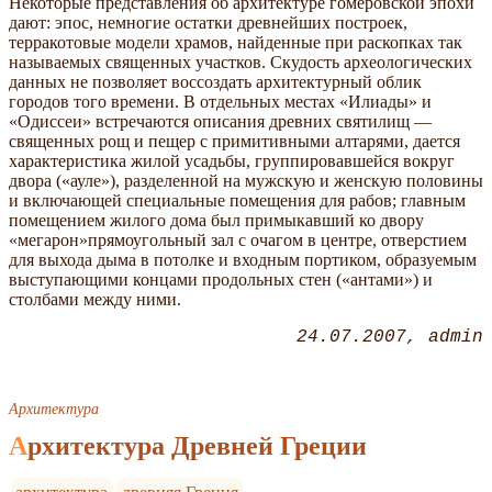
Некоторые представления об архитектуре гомеровской эпохи
дают: эпос, немногие остатки древнейших построек,
терракотовые модели храмов, найденные при раскопках так
называемых священных участков. Скудость археологических
данных не позволяет воссоздать архитектурный облик
городов того времени. В отдельных местах «Илиады» и
«Одиссеи» встречаются описания древних святилищ —
священных рощ и пещер с примитивными алтарями, дается
характеристика жилой усадьбы, группировавшейся вокруг
двора («ауле»), разделенной на мужскую и женскую половины
и включающей специальные помещения для рабов; главным
помещением жилого дома был примыкавший ко двору
«мегарон»прямоугольный зал с очагом в центре, отверстием
для выхода дыма в потолке и входным портиком, образуемым
выступающими концами продольных стен («антами») и
столбами между ними.
24.07.2007
admin
Архитектура
Архитектура Древней Греции