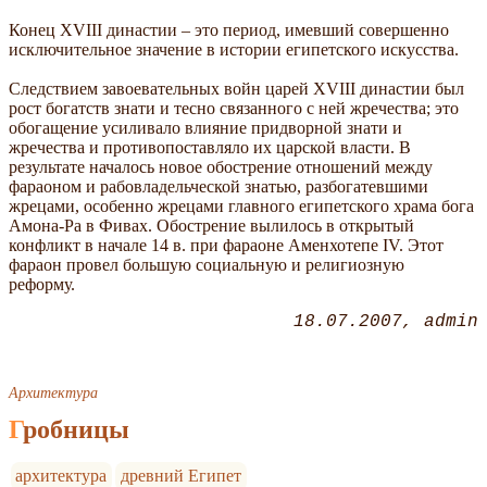
Конец XVIII династии – это период, имевший совершенно
исключительное значение в истории египетского искусства.
Следствием завоевательных войн царей XVIII династии был
рост богатств знати и тесно связанного с ней жречества; это
обогащение усиливало влияние придворной знати и
жречества и противопоставляло их царской власти. В
результате началось новое обострение отношений между
фараоном и рабовладельческой знатью, разбогатевшими
жрецами, особенно жрецами главного египетского храма бога
Амона-Ра в Фивах. Обострение вылилось в открытый
конфликт в начале 14 в. при фараоне Аменхотепе IV. Этот
фараон провел большую социальную и религиозную
реформу.
18.07.2007
admin
Архитектура
Гробницы
архитектура
древний Египет