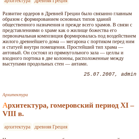
архитектура
древняя Греция
Развитие ордеров в Древней Греции было связанно главным
образом с формированием основных типов зданий
общественного назначения и прежде всего храмов. В связи с
представлениями о храме как о жилище божества его
первоначальная композиция формировалась под воздействием
жилого древнейшего дома — мегарона с портиком перед ним
и статуей внутри помещения. Простейший тип храма —
антовый. Он состоял из прямоугольного зала — целлы и
входного портика в две колонны, расположенные между
выступами продольных стен — антами.
25.07.2007
admin
Архитектура
Архитeктура, гомеровский период XI –
VIII в.
архитектура
древняя Греция