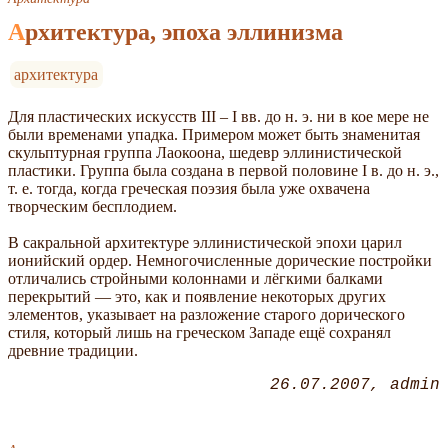
Архитектура, эпоха эллинизма
архитектура
Для пластических искусств III – I вв. до н. э. ни в кое мере не
были временами упадка. Примером может быть знаменитая
скульптурная группа Лаокоона, шедевр эллинистической
пластики. Группа была создана в первой половине I в. до н. э.,
т. е. тогда, когда греческая поэзия была уже охвачена
творческим бесплодием.
В сакральной архитектуре эллинистической эпохи царил
ионийский ордер. Немногочисленные дорические постройки
отличались стройными колоннами и лёгкими балками
перекрытий — это, как и появление некоторых других
элементов, указывает на разложение старого дорического
стиля, который лишь на греческом Западе ещё сохранял
древние традиции.
26.07.2007
admin