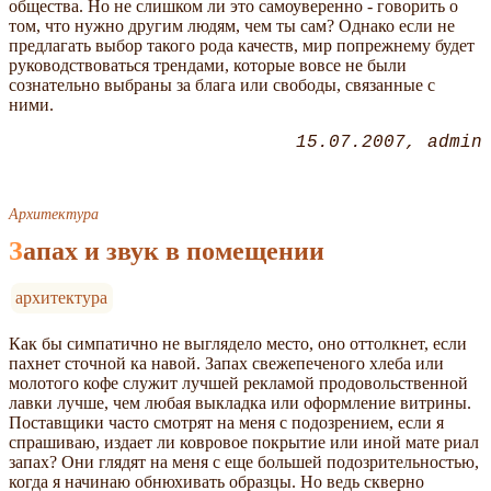
общества. Но не слишком ли это самоуверенно - говорить о
том, что нужно другим людям, чем ты сам? Однако если не
предлагать выбор такого рода качеств, мир попрежнему будет
руководствоваться трендами, которые вовсе не были
сознательно выбраны за блага или свободы, связанные с
ними.
15.07.2007
admin
Архитектура
Запах и звук в помещении
архитектура
Как бы симпатично не выглядело место, оно оттолкнет, если
пахнет сточной ка навой. Запах свежепеченого хлеба или
молотого кофе служит лучшей рекламой продовольственной
лавки лучше, чем любая выкладка или оформление витрины.
Поставщики часто смотрят на меня с подозрением, если я
спрашиваю, издает ли ковровое покрытие или иной мате риал
запах? Они глядят на меня с еще большей подозрительностью,
когда я начинаю обнюхивать образцы. Но ведь скверно