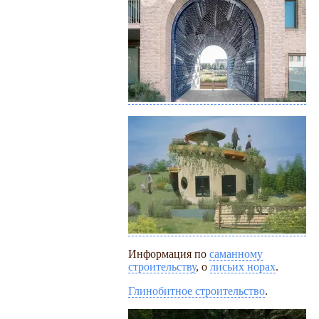
Информация по
саманному
строительству
, о
лисьих норах
.
Глинобитное строительство
.